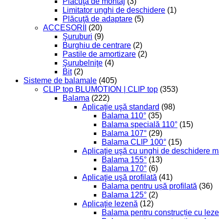
Plăcuţă de montaj
(3)
Limitator unghi de deschidere
(1)
Plăcuţă de adaptare
(5)
ACCESORII
(20)
Şuruburi
(9)
Burghiu de centrare
(2)
Pastile de amortizare
(2)
Şurubelniţe
(4)
Bit
(2)
Sisteme de balamale
(405)
CLIP top BLUMOTION | CLIP top
(353)
Balama
(222)
Aplicaţie uşă standard
(98)
Balama 110°
(35)
Balama specială 110°
(15)
Balama 107°
(29)
Balama CLIP 100°
(15)
Aplicaţie uşă cu unghi de deschidere m
Balama 155°
(13)
Balama 170°
(6)
Aplicaţie uşă profilată
(41)
Balama pentru ușă profilată
(36)
Balama 125°
(2)
Aplicaţie lezenă
(12)
Balama pentru construcție cu leze