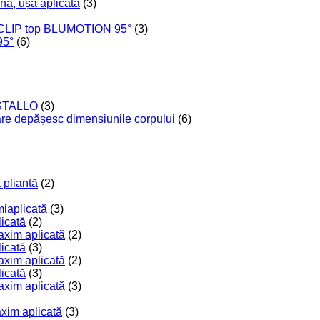
nă, ușă aplicată
(3)
 CLIP top BLUMOTION 95°
(3)
95°
(6)
RISTALLO
(3)
care depășesc dimensiunile corpului
(6)
 pliantă
(2)
miaplicată
(3)
licată
(2)
axim aplicată
(2)
licată
(3)
axim aplicată
(2)
licată
(3)
axim aplicată
(3)
axim aplicată
(3)