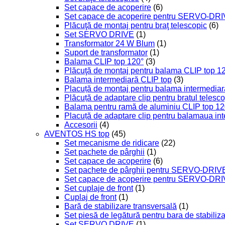
Set capace de acoperire
(6)
Set capace de acoperire pentru SERVO-DR
Plăcuţă de montaj pentru braţ telescopic
(6)
Set SERVO DRIVE
(1)
Transformator 24 W Blum
(1)
Suport de transformator
(1)
Balama CLIP top 120°
(3)
Plăcuţă de montaj pentru balama CLIP top 1
Balama intermediară CLIP top
(3)
Placuță de montaj pentru balama intermediar
Plăcuță de adaptare clip pentru bratul telesc
Balama pentru ramă de aluminiu CLIP top 12
Placuță de adaptare clip pentru balamaua in
Accesorii
(4)
AVENTOS HS top
(45)
Set mecanisme de ridicare
(22)
Set pachete de pârghii
(1)
Set capace de acoperire
(6)
Set pachete de pârghii pentru SERVO-DRIV
Set capace de acoperire pentru SERVO-DR
Set cuplaje de front
(1)
Cuplaj de front
(1)
Bară de stabilizare transversală
(1)
Set piesă de legătură pentru bara de stabiliz
Set SERVO DRIVE
(1)