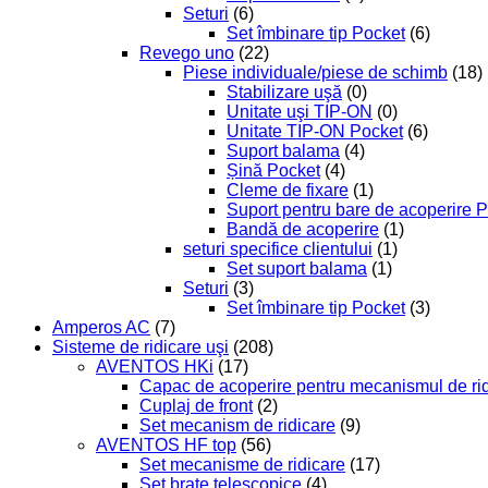
Seturi
(6)
Set îmbinare tip Pocket
(6)
Revego uno
(22)
Piese individuale/piese de schimb
(18)
Stabilizare uşă
(0)
Unitate uşi TIP-ON
(0)
Unitate TIP-ON Pocket
(6)
Suport balama
(4)
Șină Pocket
(4)
Cleme de fixare
(1)
Suport pentru bare de acoperire 
Bandă de acoperire
(1)
seturi specifice clientului
(1)
Set suport balama
(1)
Seturi
(3)
Set îmbinare tip Pocket
(3)
Amperos AC
(7)
Sisteme de ridicare uşi
(208)
AVENTOS HKi
(17)
Capac de acoperire pentru mecanismul de ri
Cuplaj de front
(2)
Set mecanism de ridicare
(9)
AVENTOS HF top
(56)
Set mecanisme de ridicare
(17)
Set braţe telescopice
(4)