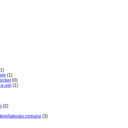
(1)
are
(1)
Pocket
(0)
a uşii
(1)
e
(2)
re/laterala corpului
(3)