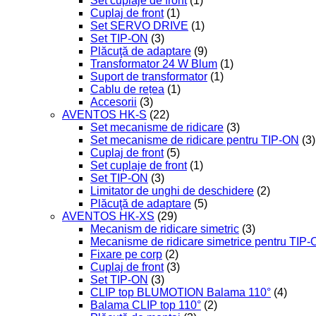
Set cuplaje de front
(1)
Cuplaj de front
(1)
Set SERVO DRIVE
(1)
Set TIP-ON
(3)
Plăcuţă de adaptare
(9)
Transformator 24 W Blum
(1)
Suport de transformator
(1)
Cablu de rețea
(1)
Accesorii
(3)
AVENTOS HK-S
(22)
Set mecanisme de ridicare
(3)
Set mecanisme de ridicare pentru TIP-ON
(3)
Cuplaj de front
(5)
Set cuplaje de front
(1)
Set TIP-ON
(3)
Limitator de unghi de deschidere
(2)
Plăcuţă de adaptare
(5)
AVENTOS HK-XS
(29)
Mecanism de ridicare simetric
(3)
Mecanisme de ridicare simetrice pentru TIP
Fixare pe corp
(2)
Cuplaj de front
(3)
Set TIP-ON
(3)
CLIP top BLUMOTION Balama 110°
(4)
Balama CLIP top 110°
(2)