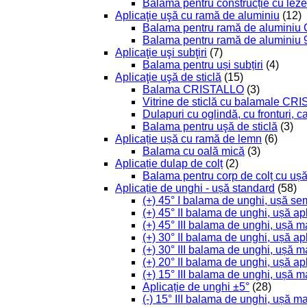
Balama pentru construcție cu leze
Aplicaţie uşă cu ramă de aluminiu
(12)
Balama pentru ramă de aluminiu
Balama pentru ramă de aluminiu 
Aplicaţie uşi subţiri
(7)
Balama pentru uși subțiri
(4)
Aplicaţie uşă de sticlă
(15)
Balama CRISTALLO
(3)
Vitrine de sticlă cu balamale C
Dulapuri cu oglindă, cu fronturi, 
Balama pentru uşă de sticlă
(3)
Aplicație ușă cu ramă de lemn
(6)
Balama cu oală mică
(3)
Aplicație dulap de colț
(2)
Balama pentru corp de colț cu ușă
Aplicație de unghi - ușă standard
(58)
(+) 45° I balama de unghi, ușă se
(+) 45° II balama de unghi, ușă ap
(+) 45° III balama de unghi, ușă m
(+) 30° II balama de unghi, ușă ap
(+) 30° III balama de unghi, ușă m
(+) 20° II balama de unghi, ușă ap
(+) 15° III balama de unghi, ușă m
Aplicație de unghi ±5°
(28)
(-) 15° III balama de unghi, ușă m