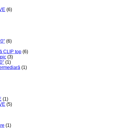
IVE
(6)
20°
(6)
ă CLIP top
(6)
opic
(3)
0°
(1)
termediară
(1)
E
(1)
IVE
(5)
are
(1)