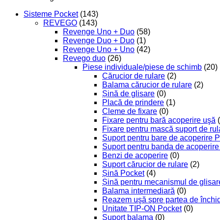
Sisteme Pocket
(143)
REVEGO
(143)
Revenge Uno + Duo
(58)
Revenge Duo + Duo
(1)
Revenge Uno + Uno
(42)
Revego duo
(26)
Piese individuale/piese de schimb
(20)
Cărucior de rulare
(2)
Balama cărucior de rulare
(2)
Șină de glisare
(0)
Placă de prindere
(1)
Cleme de fixare
(0)
Fixare pentru bară acoperire uşă
Fixare pentru mască suport de rul
Suport pentru bare de acoperire 
Suport pentru banda de acoperire 
Benzi de acoperire
(0)
Suport cărucior de rulare
(2)
Șină Pocket
(4)
Șină pentru mecanismul de glisar
Balama intermediară
(0)
Reazem uşă spre partea de închide
Unitate TIP-ON Pocket
(0)
Suport balama
(0)