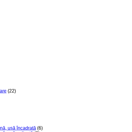
are
(22)
nă, ușă încadrată
(6)