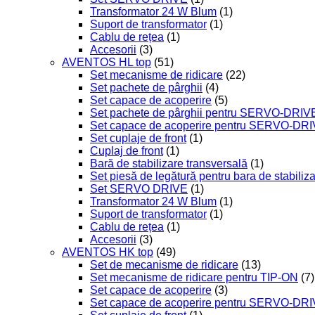
Transformator 24 W Blum
(1)
Suport de transformator
(1)
Cablu de rețea
(1)
Accesorii
(3)
AVENTOS HL top
(51)
Set mecanisme de ridicare
(22)
Set pachete de pârghii
(4)
Set capace de acoperire
(5)
Set pachete de pârghii pentru SERVO-DRIV
Set capace de acoperire pentru SERVO-DR
Set cuplaje de front
(1)
Cuplaj de front
(1)
Bară de stabilizare transversală
(1)
Set piesă de legătură pentru bara de stabiliz
Set SERVO DRIVE
(1)
Transformator 24 W Blum
(1)
Suport de transformator
(1)
Cablu de rețea
(1)
Accesorii
(3)
AVENTOS HK top
(49)
Set de mecanisme de ridicare
(13)
Set mecanisme de ridicare pentru TIP-ON
(7)
Set capace de acoperire
(3)
Set capace de acoperire pentru SERVO-DR