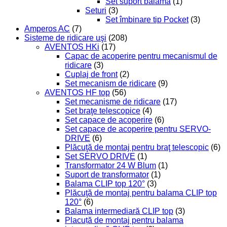
Set suport balama
(1)
Seturi
(3)
Set îmbinare tip Pocket
(3)
Amperos AC
(7)
Sisteme de ridicare uşi
(208)
AVENTOS HKi
(17)
Capac de acoperire pentru mecanismul de
ridicare
(3)
Cuplaj de front
(2)
Set mecanism de ridicare
(9)
AVENTOS HF top
(56)
Set mecanisme de ridicare
(17)
Set braţe telescopice
(4)
Set capace de acoperire
(6)
Set capace de acoperire pentru SERVO-
DRIVE
(6)
Plăcuţă de montaj pentru braţ telescopic
(6)
Set SERVO DRIVE
(1)
Transformator 24 W Blum
(1)
Suport de transformator
(1)
Balama CLIP top 120°
(3)
Plăcuţă de montaj pentru balama CLIP top
120°
(6)
Balama intermediară CLIP top
(3)
Placuță de montaj pentru balama