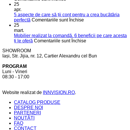
5
pentru
25
soluții
o
apr.
moderne
bucătărie
5 aspecte de care să ții cont pentru a crea bucătăria
pentru
de
pentru
perfectă
Comentariile sunt închise
mai
vis
5
25
mult
aspecte
mart.
spațiu
de
Mobilier realizat la comandă. 6 beneficii pe care acesta
în
care
pentru
ți le oferă
Comentariile sunt închise
bucătărie
să
Mobilier
SHOWROOM
ții
realizat
Iași, Str. Jijia, nr. 12, Cartier Alexandru cel Bun
cont
la
pentru
comandă.
PROGRAM
a
6
Luni - Vineri
crea
beneficii
08:30 - 17:00
bucătăria
pe
perfectă
care
acesta
Website realizat de
INNVISION.RO
.
ți
le
CATALOG PRODUSE
oferă
DESPRE NOI
PARTENERI
NOUTĂȚI
FAQ
CONTACT