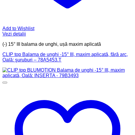
Add to Wishlist
Vezi detalii
(-) 15° III balama de unghi, ușă maxim aplicată
CLIP top Balama de unghi -15° III, maxim aplicată, fără arc,
Oală: şuruburi – 78A5453.T