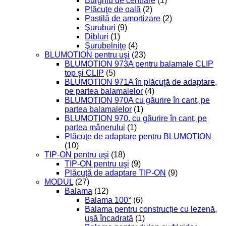
Burghiu de centrare
(1)
Plăcuţe de oală
(2)
Pastilă de amortizare
(2)
Şuruburi
(9)
Dibluri
(1)
Şurubelniţe
(4)
BLUMOTION pentru uşi
(23)
BLUMOTION 973A pentru balamale CLIP
top şi CLIP
(5)
BLUMOTION 971A în plăcuţă de adaptare,
pe partea balamalelor
(4)
BLUMOTION 970A cu găurire în cant, pe
partea balamalelor
(1)
BLUMOTION 970. cu găurire în cant, pe
partea mânerului
(1)
Plăcuţe de adaptare pentru BLUMOTION
(10)
TIP-ON pentru uşi
(18)
TIP-ON pentru uşi
(9)
Plăcuţă de adaptare TIP-ON
(9)
MODUL
(27)
Balama
(12)
Balama 100°
(6)
Balama pentru construcție cu lezenă,
ușă încadrată
(1)