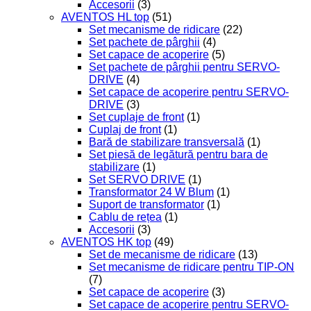
Accesorii
(3)
AVENTOS HL top
(51)
Set mecanisme de ridicare
(22)
Set pachete de pârghii
(4)
Set capace de acoperire
(5)
Set pachete de pârghii pentru SERVO-
DRIVE
(4)
Set capace de acoperire pentru SERVO-
DRIVE
(3)
Set cuplaje de front
(1)
Cuplaj de front
(1)
Bară de stabilizare transversală
(1)
Set piesă de legătură pentru bara de
stabilizare
(1)
Set SERVO DRIVE
(1)
Transformator 24 W Blum
(1)
Suport de transformator
(1)
Cablu de rețea
(1)
Accesorii
(3)
AVENTOS HK top
(49)
Set de mecanisme de ridicare
(13)
Set mecanisme de ridicare pentru TIP-ON
(7)
Set capace de acoperire
(3)
Set capace de acoperire pentru SERVO-