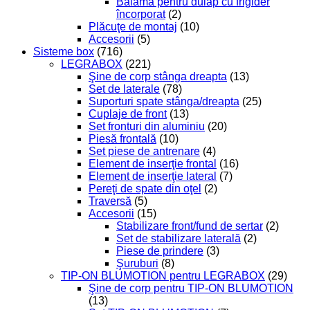
Balama pentru dulap cu frigider
încorporat
(2)
Plăcuţe de montaj
(10)
Accesorii
(5)
Sisteme box
(716)
LEGRABOX
(221)
Şine de corp stânga dreapta
(13)
Set de laterale
(78)
Suporturi spate stânga/dreapta
(25)
Cuplaje de front
(13)
Set fronturi din aluminiu
(20)
Piesă frontală
(10)
Set piese de antrenare
(4)
Element de inserţie frontal
(16)
Element de inserţie lateral
(7)
Pereţi de spate din oţel
(2)
Traversă
(5)
Accesorii
(15)
Stabilizare front/fund de sertar
(2)
Set de stabilizare laterală
(2)
Piese de prindere
(3)
Şuruburi
(8)
TIP-ON BLUMOTION pentru LEGRABOX
(29)
Şine de corp pentru TIP-ON BLUMOTION
(13)