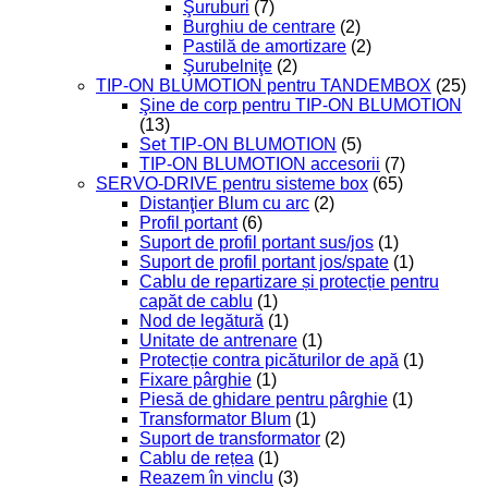
Şuruburi
(7)
Burghiu de centrare
(2)
Pastilă de amortizare
(2)
Şurubelniţe
(2)
TIP-ON BLUMOTION pentru TANDEMBOX
(25)
Şine de corp pentru TIP-ON BLUMOTION
(13)
Set TIP-ON BLUMOTION
(5)
TIP-ON BLUMOTION accesorii
(7)
SERVO-DRIVE pentru sisteme box
(65)
Distanţier Blum cu arc
(2)
Profil portant
(6)
Suport de profil portant sus/jos
(1)
Suport de profil portant jos/spate
(1)
Cablu de repartizare și protecție pentru
capăt de cablu
(1)
Nod de legătură
(1)
Unitate de antrenare
(1)
Protecție contra picăturilor de apă
(1)
Fixare pârghie
(1)
Piesă de ghidare pentru pârghie
(1)
Transformator Blum
(1)
Suport de transformator
(2)
Cablu de rețea
(1)
Reazem în vinclu
(3)