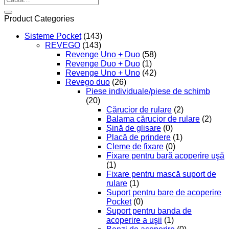
după:
Product Categories
Sisteme Pocket
(143)
REVEGO
(143)
Revenge Uno + Duo
(58)
Revenge Duo + Duo
(1)
Revenge Uno + Uno
(42)
Revego duo
(26)
Piese individuale/piese de schimb
(20)
Cărucior de rulare
(2)
Balama cărucior de rulare
(2)
Șină de glisare
(0)
Placă de prindere
(1)
Cleme de fixare
(0)
Fixare pentru bară acoperire uşă
(1)
Fixare pentru mască suport de
rulare
(1)
Suport pentru bare de acoperire
Pocket
(0)
Suport pentru banda de
acoperire a uşii
(1)