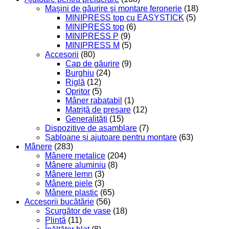
Maşini de găurire şi montare feronerie
(18)
MINIPRESS top cu EASYSTICK
(5)
MINIPRESS top
(6)
MINIPRESS P
(9)
MINIPRESS M
(5)
Accesorii
(80)
Cap de găurire
(9)
Burghiu
(24)
Riglă
(12)
Opritor
(5)
Mâner rabatabil
(1)
Matriță de presare
(12)
Generalități
(15)
Dispozitive de asamblare
(7)
Șabloane și ajutoare pentru montare
(63)
Mânere
(283)
Mânere metalice
(204)
Mânere aluminiu
(8)
Mânere lemn
(3)
Mânere piele
(3)
Mânere plastic
(65)
Accesorii bucătărie
(56)
Scurgător de vase
(18)
Plintă
(11)