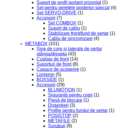
Suport de profil portant orizontal
(1)
Set pentru peretele posterior special
(4)
Set SERVO-DRIVE
(1)
Accesorii
(7)
Set COMBOX
(1)
Suport de cablu
(1)
Stabilizare front/fund de sertar
(1)
Cablu de sincronizare
(4)
METABOX
(101)
Șine de corp și laterale de sertar
stânga/dreapta
(43)
Cuplaje de front
(14)
Suporturi de front
(8)
Capace de acoperire
(1)
Lonjeron
(5)
BOXSIDE
(1)
Accesorii
(29)
BLUMOTION
(1)
Siguranţă pentru copii
(1)
Piesă de blocare
(1)
Distanţieri
(3)
Profile pentru fundul de sertar
(1)
POSISTOP
(2)
METAFILE
(2)
Şuruburi
(9)