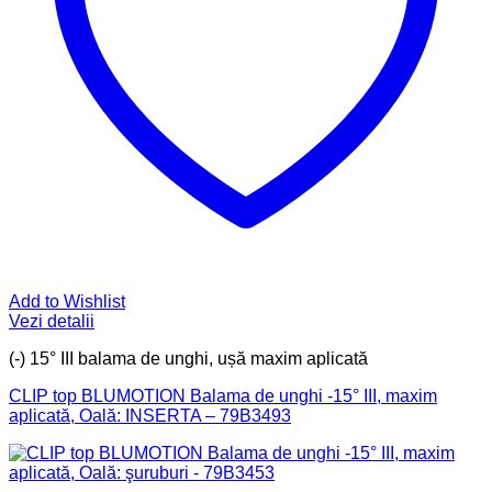
Add to Wishlist
Vezi detalii
(-) 15° III balama de unghi, ușă maxim aplicată
CLIP top BLUMOTION Balama de unghi -15° III, maxim
aplicată, Oală: INSERTA – 79B3493