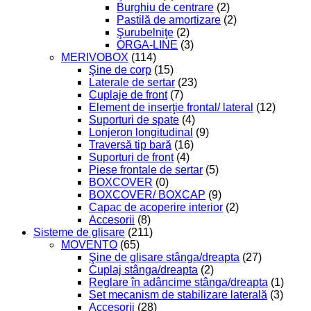
Burghiu de centrare
(2)
Pastilă de amortizare
(2)
Şurubelniţe
(2)
ORGA-LINE
(3)
MERIVOBOX
(114)
Şine de corp
(15)
Laterale de sertar
(23)
Cuplaje de front
(7)
Element de inserţie frontal/ lateral
(12)
Suporturi de spate
(4)
Lonjeron longitudinal
(9)
Traversă tip bară
(16)
Suporturi de front
(4)
Piese frontale de sertar
(5)
BOXCOVER
(0)
BOXCOVER/ BOXCAP
(9)
Capac de acoperire interior
(2)
Accesorii
(8)
Sisteme de glisare
(211)
MOVENTO
(65)
Şine de glisare stânga/dreapta
(27)
Cuplaj stânga/dreapta
(2)
Reglare în adâncime stânga/dreapta
(1)
Set mecanism de stabilizare laterală
(3)
Accesorii
(28)