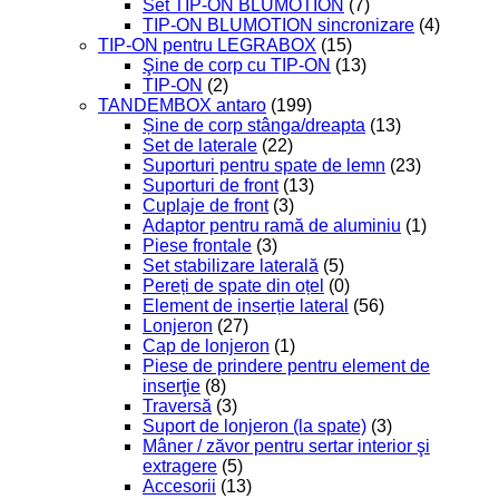
Set TIP-ON BLUMOTION
(7)
TIP-ON BLUMOTION sincronizare
(4)
TIP-ON pentru LEGRABOX
(15)
Şine de corp cu TIP-ON
(13)
TIP-ON
(2)
TANDEMBOX antaro
(199)
Șine de corp stânga/dreapta
(13)
Set de laterale
(22)
Suporturi pentru spate de lemn
(23)
Suporturi de front
(13)
Cuplaje de front
(3)
Adaptor pentru ramă de aluminiu
(1)
Piese frontale
(3)
Set stabilizare laterală
(5)
Pereți de spate din oțel
(0)
Element de inserție lateral
(56)
Lonjeron
(27)
Cap de lonjeron
(1)
Piese de prindere pentru element de
inserţie
(8)
Traversă
(3)
Suport de lonjeron (la spate)
(3)
Mâner / zăvor pentru sertar interior şi
extragere
(5)
Accesorii
(13)