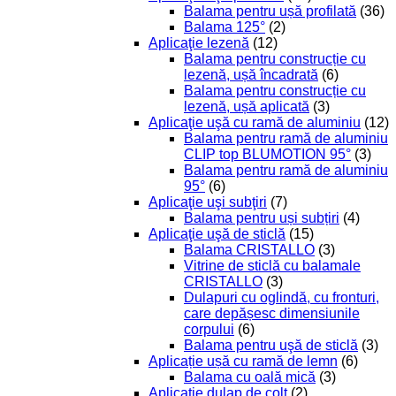
Balama pentru ușă profilată
(36)
Balama 125°
(2)
Aplicaţie lezenă
(12)
Balama pentru construcție cu
lezenă, ușă încadrată
(6)
Balama pentru construcție cu
lezenă, ușă aplicată
(3)
Aplicaţie uşă cu ramă de aluminiu
(12)
Balama pentru ramă de aluminiu
CLIP top BLUMOTION 95°
(3)
Balama pentru ramă de aluminiu
95°
(6)
Aplicaţie uşi subţiri
(7)
Balama pentru uși subțiri
(4)
Aplicaţie uşă de sticlă
(15)
Balama CRISTALLO
(3)
Vitrine de sticlă cu balamale
CRISTALLO
(3)
Dulapuri cu oglindă, cu fronturi,
care depășesc dimensiunile
corpului
(6)
Balama pentru uşă de sticlă
(3)
Aplicație ușă cu ramă de lemn
(6)
Balama cu oală mică
(3)
Aplicație dulap de colț
(2)