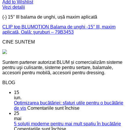
Add to Wishlist
Vezi detalii
(-) 15° III balama de unghi, ușă maxim aplicată
CLIP top BLUMOTION Balama de unghi -15° III, maxim
aplicată, Oală: şuruburi – 79B3453
CINE SUNTEM
Suntem partener autorizat BLUM și comercializăm sisteme
pentru uşi culisante, sisteme pentru sertare, balamale,
accesorii pentru mobilă, accesorii pentru dressing.
BLOG
15
iun.
Optimizarea bucătăriei: sfaturi utile pentru o bucătărie
pentru
de vis
Comentariile sunt închise
Optimizarea
25
bucătăriei:
mai
sfaturi
5 soluții moderne pentru mai mult spațiu în bucătărie
pentru
utile
Comentariile sunt închise