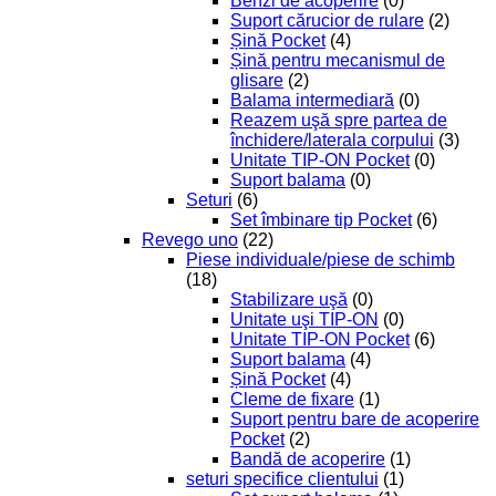
Benzi de acoperire
(0)
Suport cărucior de rulare
(2)
Șină Pocket
(4)
Șină pentru mecanismul de
glisare
(2)
Balama intermediară
(0)
Reazem uşă spre partea de
închidere/laterala corpului
(3)
Unitate TIP-ON Pocket
(0)
Suport balama
(0)
Seturi
(6)
Set îmbinare tip Pocket
(6)
Revego uno
(22)
Piese individuale/piese de schimb
(18)
Stabilizare uşă
(0)
Unitate uşi TIP-ON
(0)
Unitate TIP-ON Pocket
(6)
Suport balama
(4)
Șină Pocket
(4)
Cleme de fixare
(1)
Suport pentru bare de acoperire
Pocket
(2)
Bandă de acoperire
(1)
seturi specifice clientului
(1)