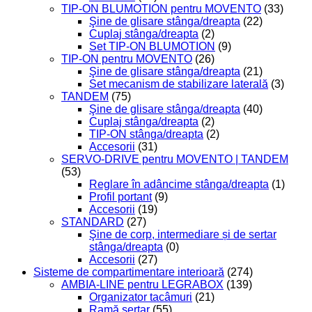
TIP-ON BLUMOTION pentru MOVENTO
(33)
Şine de glisare stânga/dreapta
(22)
Cuplaj stânga/dreapta
(2)
Set TIP-ON BLUMOTION
(9)
TIP-ON pentru MOVENTO
(26)
Şine de glisare stânga/dreapta
(21)
Set mecanism de stabilizare laterală
(3)
TANDEM
(75)
Şine de glisare stânga/dreapta
(40)
Cuplaj stânga/dreapta
(2)
TIP-ON stânga/dreapta
(2)
Accesorii
(31)
SERVO-DRIVE pentru MOVENTO | TANDEM
(53)
Reglare în adâncime stânga/dreapta
(1)
Profil portant
(9)
Accesorii
(19)
STANDARD
(27)
Şine de corp, intermediare și de sertar
stânga/dreapta
(0)
Accesorii
(27)
Sisteme de compartimentare interioară
(274)
AMBIA-LINE pentru LEGRABOX
(139)
Organizator tacâmuri
(21)
Ramă sertar
(55)