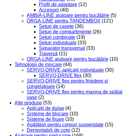
Profil de adaptare
(12)
Accesorii
(40)
AMBIA-LINE ajutoare pentru bucătărie
(5)
ORGA-LINE pentru TANDEMBOX
(121)
Seturi de casete
(36)
Seturi de compartimente
(26)
Seturi combinate
(19)
Seturi individuale
(33)
Separator transversal
(33)
Traversă
(11)
ORGA-LINE ajutoare pentru bucătărie
(10)
Tehnologii de mișcare
(44)
SERVO-DRIVE-aplicații individuale
(30)
SERVO-DRIVE flex
(30)
SERVO-DRIVE flex pentru frigidere si
congelatoare
(14)
SERVO-DRIVE flex pentru mașina de spălat
vase
(2)
Alte produse
(53)
Aplicații de dulap
(4)
Sisteme de blocare
(10)
Sisteme de fixare
(10)
Agăţători pentru corpuri suspendate
(15)
Demontabili de corp
(12)
Ajutoare pentru prelucrare
(168)