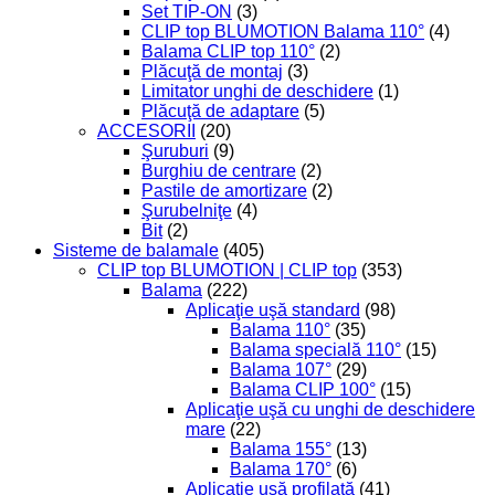
Set TIP-ON
(3)
CLIP top BLUMOTION Balama 110°
(4)
Balama CLIP top 110°
(2)
Plăcuţă de montaj
(3)
Limitator unghi de deschidere
(1)
Plăcuţă de adaptare
(5)
ACCESORII
(20)
Şuruburi
(9)
Burghiu de centrare
(2)
Pastile de amortizare
(2)
Şurubelniţe
(4)
Bit
(2)
Sisteme de balamale
(405)
CLIP top BLUMOTION | CLIP top
(353)
Balama
(222)
Aplicaţie uşă standard
(98)
Balama 110°
(35)
Balama specială 110°
(15)
Balama 107°
(29)
Balama CLIP 100°
(15)
Aplicaţie uşă cu unghi de deschidere
mare
(22)
Balama 155°
(13)
Balama 170°
(6)
Aplicaţie uşă profilată
(41)