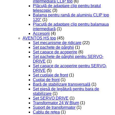
intermediară CLIP top
(6)
Plăcuță de adaptare clip pentru bratul
telescopic
(3)
Balama pentru ramă de aluminiu CLIP top
120°
(1)
Placuță de adaptare clip pentru balamaua
intermediară
(1)
Accesorii
(4)
AVENTOS HS top
(45)
Set mecanisme de ridicare
(22)
Set pachete de pârghii
(1)
Set capace de acoperire
(6)
Set pachete de pârghii pentru SERVO-
DRIVE
(1)
Set capace de acoperire pentru SERVO-
DRIVE
(5)
Set cuplaje de front
(1)
Cuplaj de front
(1)
Bară de stabilizare transversală
(1)
Set piesă de legătură pentru bara de
stabilizare
(1)
Set SERVO DRIVE
(1)
Transformator 24 W Blum
(1)
Suport de transformator
(1)
Cablu de rețea
(1)