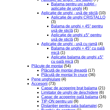
Balama pentru uși subțiri -
aplicație de unghi
(4)
Aplicație de unghi - ușă de sticlă
(10)
Aplicație de unghi CRISTALLO
(3)
Balama de unghi + 45° pentru
ușă de sticlă
(1)
Aplicație de unghi ±5° pentru
ușă de sticlă
(3)
Aplicație de unghi - ușă cu ramă
(4)
Balama de unghi + 45° cu oală
mică
(1)
Aplicație balama de unghi ±5°
cu oală mică
(3)
Plăcuţe de montaj
(54)
Plăcuţă de montaj dreaptă
(17)
Plăcuţă de montaj în cruce
(36)
Pene unghiulare
(4)
Accesorii
(73)
Capac de acoperire braţ balama
(21)
Limitator de unghi de deschidere
(6)
Capac de acoperire oală balama
(16)
TIP-ON pentru uși
(9)
Distanţier pentru oala balamalei
(2)