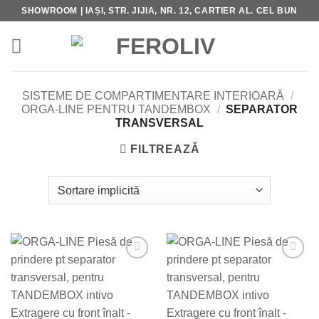
Skip
SHOWROOM | IAȘI, STR. JIJIA, NR. 12, CARTIER AL. CEL BUN
to
content
SISTEME DE COMPARTIMENTARE INTERIOARĂ
/
ORGA-LINE PENTRU TANDEMBOX
/
SEPARATOR
TRANSVERSAL
FILTREAZĂ
Add to
Add to
Wishlist
Wishlist