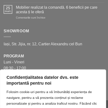
5
mult
aspecte
spațiu
Mobilier realizat la comandă. 6 beneficii pe care
25
de
în
mart.
acesta ți le oferă
care
bucătărie
pentru
Comentariile sunt închise
să
Mobilier
ții
realizat
cont
la
SHOWROOM
pentru
comandă.
a
6
crea
beneficii
bucătăria
Iași, Str. Jijia, nr. 12, Cartier Alexandru cel Bun
pe
perfectă
care
acesta
PROGRAM
ți
Luni - Vineri
le
oferă
08:30 - 17:00
Confidențialitatea datelor dvs. este
importantă pentru noi
Folosim cookie-uri pentru a vă îmbunătăți experiența de
navigare, pentru a vă prezenta conținut și reclame
personalizate și pentru a analiza traficul nostru. Făcând clic
Website realizat de
INNVISION.RO
.