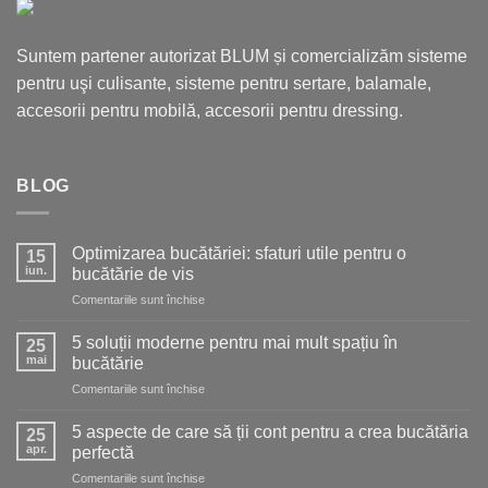
Suntem partener autorizat BLUM și comercializăm sisteme
pentru uşi culisante, sisteme pentru sertare, balamale,
accesorii pentru mobilă, accesorii pentru dressing.
BLOG
Optimizarea bucătăriei: sfaturi utile pentru o
15
iun.
bucătărie de vis
pentru
Comentariile sunt închise
Optimizarea
bucătăriei:
5 soluții moderne pentru mai mult spațiu în
25
sfaturi
mai
bucătărie
utile
pentru
Comentariile sunt închise
pentru
5
o
soluții
bucătărie
5 aspecte de care să ții cont pentru a crea bucătăria
25
moderne
de
apr.
perfectă
pentru
vis
pentru
Comentariile sunt închise
mai