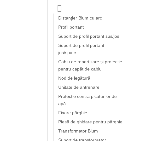
Distanţier Blum cu arc
Profil portant
Suport de profil portant sus/jos
Suport de profil portant
jos/spate
Cablu de repartizare și protecție
pentru capăt de cablu
Nod de legătură
Unitate de antrenare
Protecție contra picăturilor de
apă
Fixare pârghie
Piesă de ghidare pentru pârghie
Transformator Blum
Suport de transformator