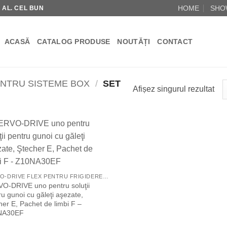
HOME
SHO
R AL. CEL BUN
ACASĂ
CATALOG PRODUSE
NOUTĂȚI
CONTACT
ENTRU SISTEME BOX
/
SET
Afișez singurul rezultat
Add to
Wishlist
SERVO-DRIVE FLEX PENTRU FRIGIDERE SI CONGELATOARE
O-DRIVE uno pentru soluţii
ru gunoi cu găleţi aşezate,
her E, Pachet de limbi F –
NA30EF