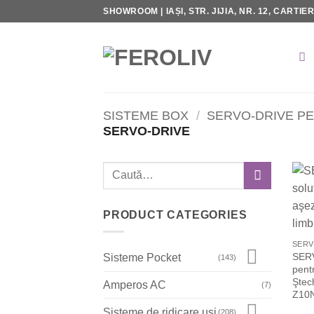
Skip
SHOWROOM | IAȘI, STR. JIJIA, NR. 12, CARTIE
to
content
SISTEME BOX
/
SERVO-DRIVE P
SERVO-DRIVE
Caută
după:
PRODUCT CATEGORIES
SERV
Sisteme Pocket
(143)
pent
Ştec
Amperos AC
(7)
Z10
Sisteme de ridicare uşi
(208)