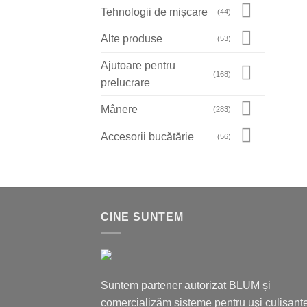
Tehnologii de mișcare
(44)
Alte produse
(53)
Ajutoare pentru
(168)
prelucrare
Mânere
(283)
Accesorii bucătărie
(56)
CINE SUNTEM
Suntem partener autorizat BLUM și
comercializăm sisteme pentru uşi culisante