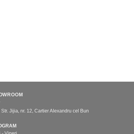
OWROOM
, Str. Jijia, nr. 12, Cartier Alexandru cel Bun
OGRAM
 - Vineri