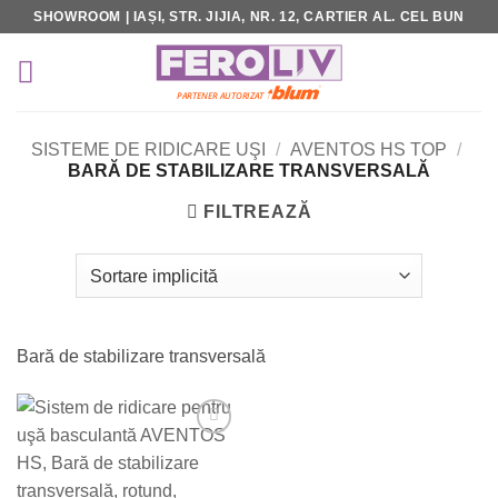
Skip
SHOWROOM | IAȘI, STR. JIJIA, NR. 12, CARTIER AL. CEL BUN
to
content
SISTEME DE RIDICARE UŞI
/
AVENTOS HS TOP
/
BARĂ DE STABILIZARE TRANSVERSALĂ
FILTREAZĂ
Bară de stabilizare transversală
Add to
Wishlist