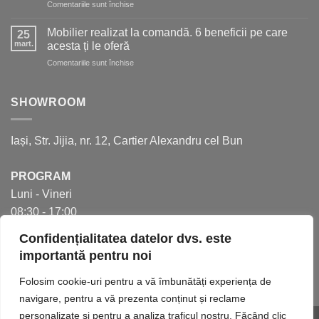
pentru
Comentariile sunt închise
mai
5
mult
aspecte
spațiu
Mobilier realizat la comandă. 6 beneficii pe care
25
de
în
mart.
acesta ți le oferă
care
bucătărie
pentru
Comentariile sunt închise
să
Mobilier
ții
realizat
cont
la
SHOWROOM
pentru
comandă.
a
6
crea
beneficii
bucătăria
Iași, Str. Jijia, nr. 12, Cartier Alexandru cel Bun
pe
perfectă
care
acesta
PROGRAM
ți
Luni - Vineri
le
oferă
08:30 - 17:00
Confidențialitatea datelor dvs. este
importantă pentru noi
Folosim cookie-uri pentru a vă îmbunătăți experiența de
navigare, pentru a vă prezenta conținut și reclame
personalizate și pentru a analiza traficul nostru. Făcând clic