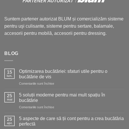
Suntem partener autorizat BLUM și comercializăm sisteme
pentru uşi culisante, sisteme pentru sertare, balamale,
accesorii pentru mobilă, accesorii pentru dressing.
BLOG
Optimizarea bucătăriei: sfaturi utile pentru o
15
iun.
bucătărie de vis
pentru
Comentariile sunt închise
Optimizarea
bucătăriei:
5 soluții moderne pentru mai mult spațiu în
25
sfaturi
mai
bucătărie
utile
pentru
Comentariile sunt închise
pentru
5
o
soluții
bucătărie
5 aspecte de care să ții cont pentru a crea bucătăria
25
moderne
de
apr.
perfectă
pentru
vis