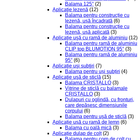
Balama 125°
(2)
Aplicaţie lezenă
(12)
Balama pentru construcție cu
lezenă, ușă încadrată
(6)
Balama pentru construcție cu
lezenă, ușă aplicată
(3)
Aplicaţie uşă cu ramă de aluminiu
(12)
Balama pentru ramă de aluminiu
CLIP top BLUMOTION 95°
(3)
Balama pentru ramă de aluminiu
95°
(6)
Aplicaţie uşi subţiri
(7)
Balama pentru uși subțiri
(4)
Aplicaţie uşă de sticlă
(15)
Balama CRISTALLO
(3)
Vitrine de sticlă cu balamale
CRISTALLO
(3)
Dulapuri cu oglindă, cu fronturi,
care depășesc dimensiunile
corpului
(6)
Balama pentru uşă de sticlă
(3)
Aplicație ușă cu ramă de lemn
(6)
Balama cu oală mică
(3)
Aplicație dulap de colț
(2)
Balama pentru corp de colț cu