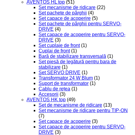
AVENTOS HL top
(51)
Set mecanisme de ridicare
(22)
Set pachete de pârghii
(4)
Set capace de acoperire
(5)
Set pachete de pârghii pentru SERVO-
DRIVE
(4)
Set capace de acoperire pentru SERVO-
DRIVE
(3)
Set cuplaje de front
(1)
Cuplaj de front
(1)
Bară de stabilizare transversală
(1)
Set piesă de legătură pentru bara de
stabilizare
(1)
Set SERVO DRIVE
(1)
Transformator 24 W Blum
(1)
Suport de transformator
(1)
Cablu de rețea
(1)
Accesorii
(3)
AVENTOS HK top
(49)
Set de mecanisme de ridicare
(13)
Set mecanisme de ridicare pentru TIP-ON
(7)
Set capace de acoperire
(3)
Set capace de acoperire pentru SERVO-
DRIVE
(3)