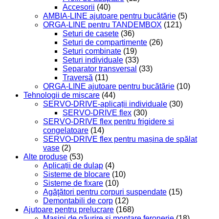
Accesorii
(40)
AMBIA-LINE ajutoare pentru bucătărie
(5)
ORGA-LINE pentru TANDEMBOX
(121)
Seturi de casete
(36)
Seturi de compartimente
(26)
Seturi combinate
(19)
Seturi individuale
(33)
Separator transversal
(33)
Traversă
(11)
ORGA-LINE ajutoare pentru bucătărie
(10)
Tehnologii de mișcare
(44)
SERVO-DRIVE-aplicații individuale
(30)
SERVO-DRIVE flex
(30)
SERVO-DRIVE flex pentru frigidere si
congelatoare
(14)
SERVO-DRIVE flex pentru mașina de spălat
vase
(2)
Alte produse
(53)
Aplicații de dulap
(4)
Sisteme de blocare
(10)
Sisteme de fixare
(10)
Agăţători pentru corpuri suspendate
(15)
Demontabili de corp
(12)
Ajutoare pentru prelucrare
(168)
Maşini de găurire şi montare feronerie
(18)