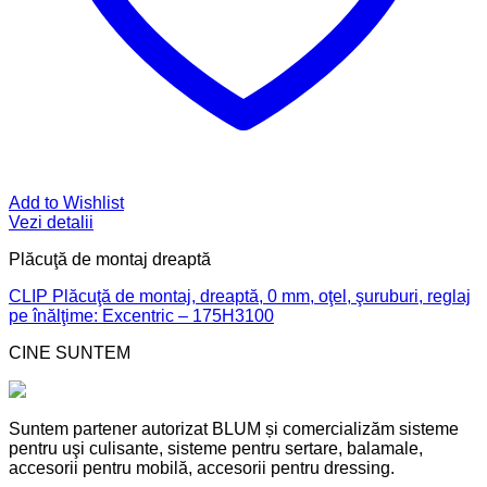
Add to Wishlist
Vezi detalii
Plăcuţă de montaj dreaptă
CLIP Plăcuţă de montaj, dreaptă, 0 mm, oţel, şuruburi, reglaj
pe înălţime: Excentric – 175H3100
CINE SUNTEM
Suntem partener autorizat BLUM și comercializăm sisteme
pentru uşi culisante, sisteme pentru sertare, balamale,
accesorii pentru mobilă, accesorii pentru dressing.