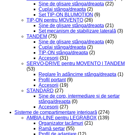
Şine de glisare stânga/dreapta
(22)
Cuplaj stânga/dreapta
(2)
Set TIP-ON BLUMOTION
(9)
TIP-ON pentru MOVENTO
(26)
Şine de glisare stânga/dreapta
(21)
Set mecanism de stabilizare laterală
(3)
TANDEM
(75)
Şine de glisare stânga/dreapta
(40)
Cuplaj stânga/dreapta
(2)
TIP-ON stânga/dreapta
(2)
Accesorii
(31)
SERVO-DRIVE pentru MOVENTO | TANDEM
(53)
Reglare în adâncime stânga/dreapta
(1)
Profil portant
(9)
Accesorii
(19)
STANDARD
(27)
Şine de corp, intermediare și de sertar
stânga/dreapta
(0)
Accesorii
(27)
Sisteme de compartimentare interioară
(274)
AMBIA-LINE pentru LEGRABOX
(139)
Organizator tacâmuri
(21)
Ramă sertar
(55)
Profil de adaptare
(12)