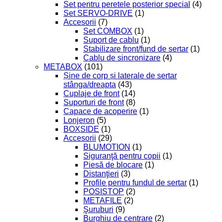
Set pentru peretele posterior special
(4)
Set SERVO-DRIVE
(1)
Accesorii
(7)
Set COMBOX
(1)
Suport de cablu
(1)
Stabilizare front/fund de sertar
(1)
Cablu de sincronizare
(4)
METABOX
(101)
Șine de corp și laterale de sertar
stânga/dreapta
(43)
Cuplaje de front
(14)
Suporturi de front
(8)
Capace de acoperire
(1)
Lonjeron
(5)
BOXSIDE
(1)
Accesorii
(29)
BLUMOTION
(1)
Siguranţă pentru copii
(1)
Piesă de blocare
(1)
Distanţieri
(3)
Profile pentru fundul de sertar
(1)
POSISTOP
(2)
METAFILE
(2)
Şuruburi
(9)
Burghiu de centrare
(2)