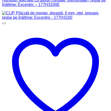
(şuruburi speciale cu dibluri crestate, premontate), reglaj pe
înălţime: Excentric – 177H3100E