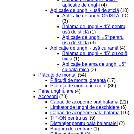
aplicație de unghi
(4)
Aplicație de unghi - ușă de sticlă
(10)
Aplicație de unghi CRISTALLO
(3)
Balama de unghi + 45° pentru
ușă de sticlă
(1)
Aplicație de unghi ±5° pentru
ușă de sticlă
(3)
Aplicație de unghi - ușă cu ramă
(4)
Balama de unghi + 45° cu oală
mică
(1)
Aplicație balama de unghi ±5°
cu oală mică
(3)
Plăcuţe de montaj
(54)
Plăcuţă de montaj dreaptă
(17)
Plăcuţă de montaj în cruce
(36)
Pene unghiulare
(4)
Accesorii
(73)
Capac de acoperire braţ balama
(21)
Limitator de unghi de deschidere
(6)
Capac de acoperire oală balama
(16)
TIP-ON pentru uși
(9)
Distanţier pentru oala balamalei
(2)
Burghiu de centrare
(1)