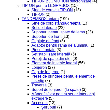
TIP-ON BLUMOTION sincronizare
(4)
TIP-ON pentru LEGRABOX
(15)
Şine de corp cu TIP-ON
(13)
TIP-ON
(2)
TANDEMBOX antaro
(199)
Șine de corp stânga/dreapta
(13)
Set de laterale
(22)
Suporturi pentru spate de lemn
(23)
Suporturi de front
(13)
Cuplaje de front
(3)
Adaptor pentru ramă de aluminiu
(1)
Piese frontale
(3)
Set stabilizare laterală
(5)
Pereți de spate din oțel
(0)
Element de inserție lateral
(56)
Lonjeron
(27)
Cap de lonjeron
(1)
Piese de prindere pentru element de
inserţie
(8)
Traversă
(3)
Suport de lonjeron (la spate)
(3)
Mâner / zăvor pentru sertar interior şi
extragere
(5)
Accesorii
(13)
Şuruburi
(7)