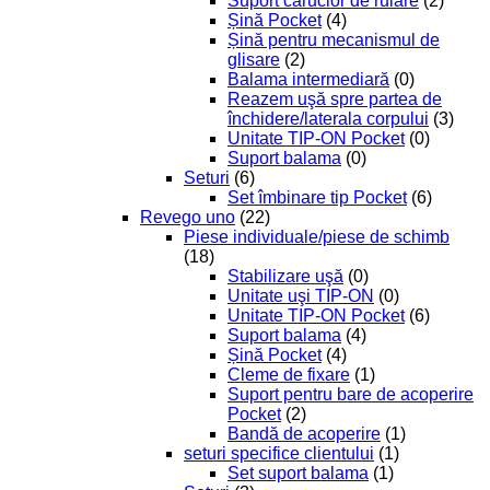
Suport cărucior de rulare
(2)
Șină Pocket
(4)
Șină pentru mecanismul de
glisare
(2)
Balama intermediară
(0)
Reazem uşă spre partea de
închidere/laterala corpului
(3)
Unitate TIP-ON Pocket
(0)
Suport balama
(0)
Seturi
(6)
Set îmbinare tip Pocket
(6)
Revego uno
(22)
Piese individuale/piese de schimb
(18)
Stabilizare uşă
(0)
Unitate uşi TIP-ON
(0)
Unitate TIP-ON Pocket
(6)
Suport balama
(4)
Șină Pocket
(4)
Cleme de fixare
(1)
Suport pentru bare de acoperire
Pocket
(2)
Bandă de acoperire
(1)
seturi specifice clientului
(1)
Set suport balama
(1)