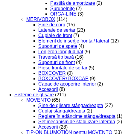
Pastilă de amortizare
(2)
Şurubelniţe
(2)
ORGA-LINE
(3)
MERIVOBOX
(114)
Şine de corp
(15)
Laterale de sertar
(23)
Cuplaje de front
(7)
Element de inserţie frontal/ lateral
(12)
Suporturi de spate
(4)
Lonjeron longitudinal
(9)
Traversă tip bară
(16)
Suporturi de front
(4)
Piese frontale de sertar
(5)
BOXCOVER
(0)
BOXCOVER/ BOXCAP
(9)
Capac de acoperire interior
(2)
Accesorii
(8)
Sisteme de glisare
(211)
MOVENTO
(65)
Şine de glisare stânga/dreapta
(27)
Cuplaj stânga/dreapta
(2)
Reglare în adâncime stânga/dreapta
(1)
Set mecanism de stabilizare laterală
(3)
Accesorii
(28)
TIP-ON BLUMOTION pentru MOVENTO
(33)