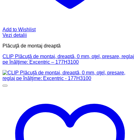
Add to Wishlist
Vezi detalii
Plăcuţă de montaj dreaptă
CLIP Plăcuţă de montaj, dreaptă, 0 mm, oţel, presare, reglaj
pe înălţime: Excentric – 177H3100