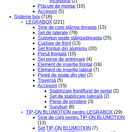
încorporat
(2)
Plăcuţe de montaj
(10)
Accesorii
(5)
Sisteme box
(716)
LEGRABOX
(221)
Şine de corp stânga dreapta
(13)
Set de laterale
(78)
Suporturi spate stânga/dreapta
(25)
Cuplaje de front
(13)
Set fronturi din aluminiu
(20)
Piesă frontală
(10)
Set piese de antrenare
(4)
Element de inserţie frontal
(16)
Element de inserţie lateral
(7)
Pereţi de spate din oţel
(2)
Traversă
(5)
Accesorii
(15)
Stabilizare front/fund de sertar
(2)
Set de stabilizare laterală
(2)
Piese de prindere
(3)
Şuruburi
(8)
TIP-ON BLUMOTION pentru LEGRABOX
(29)
Şine de corp pentru TIP-ON BLUMOTION
(13)
Set TIP-ON BLUMOTION
(7)