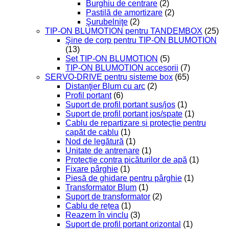
Burghiu de centrare
(2)
Pastilă de amortizare
(2)
Şurubelniţe
(2)
TIP-ON BLUMOTION pentru TANDEMBOX
(25)
Şine de corp pentru TIP-ON BLUMOTION
(13)
Set TIP-ON BLUMOTION
(5)
TIP-ON BLUMOTION accesorii
(7)
SERVO-DRIVE pentru sisteme box
(65)
Distanţier Blum cu arc
(2)
Profil portant
(6)
Suport de profil portant sus/jos
(1)
Suport de profil portant jos/spate
(1)
Cablu de repartizare și protecție pentru
capăt de cablu
(1)
Nod de legătură
(1)
Unitate de antrenare
(1)
Protecție contra picăturilor de apă
(1)
Fixare pârghie
(1)
Piesă de ghidare pentru pârghie
(1)
Transformator Blum
(1)
Suport de transformator
(2)
Cablu de rețea
(1)
Reazem în vinclu
(3)
Suport de profil portant orizontal
(1)