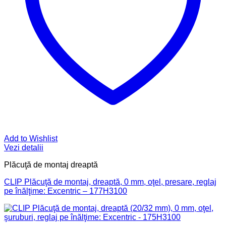
Add to Wishlist
Vezi detalii
Plăcuţă de montaj dreaptă
CLIP Plăcuţă de montaj, dreaptă, 0 mm, oţel, presare, reglaj
pe înălţime: Excentric – 177H3100