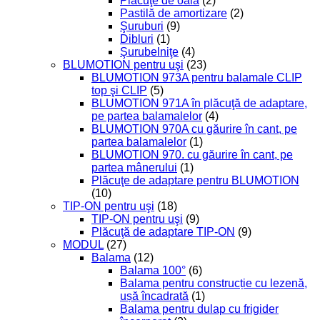
Plăcuţe de oală
(2)
Pastilă de amortizare
(2)
Şuruburi
(9)
Dibluri
(1)
Şurubelniţe
(4)
BLUMOTION pentru uşi
(23)
BLUMOTION 973A pentru balamale CLIP
top şi CLIP
(5)
BLUMOTION 971A în plăcuţă de adaptare,
pe partea balamalelor
(4)
BLUMOTION 970A cu găurire în cant, pe
partea balamalelor
(1)
BLUMOTION 970. cu găurire în cant, pe
partea mânerului
(1)
Plăcuţe de adaptare pentru BLUMOTION
(10)
TIP-ON pentru uşi
(18)
TIP-ON pentru uşi
(9)
Plăcuţă de adaptare TIP-ON
(9)
MODUL
(27)
Balama
(12)
Balama 100°
(6)
Balama pentru construcție cu lezenă,
ușă încadrată
(1)
Balama pentru dulap cu frigider