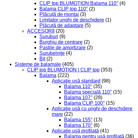
CLIP top BLUMOTION Balama 110°
(4)
Balama CLIP top 110°
(2)
Plăcuţă de montaj
(3)
Limitator unghi de deschidere
(1)
Plăcuţă de adaptare
(5)
ACCESORII
(20)
Şuruburi
(9)
Burghiu de centrare
(2)
Pastile de amortizare
(2)
Şurubelniţe
(4)
Bit
(2)
Sisteme de balamale
(405)
CLIP top BLUMOTION | CLIP top
(353)
Balama
(222)
Aplicaţie uşă standard
(98)
Balama 110°
(35)
Balama specială 110°
(15)
Balama 107°
(29)
Balama CLIP 100°
(15)
Aplicaţie uşă cu unghi de deschidere
mare
(22)
Balama 155°
(13)
Balama 170°
(6)
Aplicaţie uşă profilată
(41)
Balama pentru ușă profilată
(36)