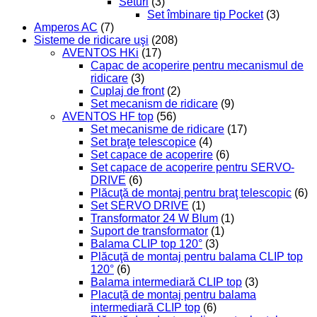
Seturi
(3)
Set îmbinare tip Pocket
(3)
Amperos AC
(7)
Sisteme de ridicare uşi
(208)
AVENTOS HKi
(17)
Capac de acoperire pentru mecanismul de
ridicare
(3)
Cuplaj de front
(2)
Set mecanism de ridicare
(9)
AVENTOS HF top
(56)
Set mecanisme de ridicare
(17)
Set braţe telescopice
(4)
Set capace de acoperire
(6)
Set capace de acoperire pentru SERVO-
DRIVE
(6)
Plăcuţă de montaj pentru braţ telescopic
(6)
Set SERVO DRIVE
(1)
Transformator 24 W Blum
(1)
Suport de transformator
(1)
Balama CLIP top 120°
(3)
Plăcuţă de montaj pentru balama CLIP top
120°
(6)
Balama intermediară CLIP top
(3)
Placuță de montaj pentru balama
intermediară CLIP top
(6)