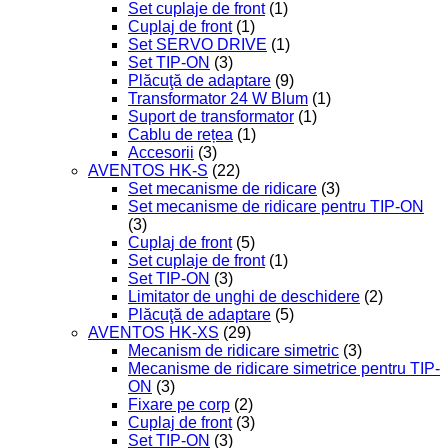
Set cuplaje de front
(1)
Cuplaj de front
(1)
Set SERVO DRIVE
(1)
Set TIP-ON
(3)
Plăcuţă de adaptare
(9)
Transformator 24 W Blum
(1)
Suport de transformator
(1)
Cablu de rețea
(1)
Accesorii
(3)
AVENTOS HK-S
(22)
Set mecanisme de ridicare
(3)
Set mecanisme de ridicare pentru TIP-ON
(3)
Cuplaj de front
(5)
Set cuplaje de front
(1)
Set TIP-ON
(3)
Limitator de unghi de deschidere
(2)
Plăcuţă de adaptare
(5)
AVENTOS HK-XS
(29)
Mecanism de ridicare simetric
(3)
Mecanisme de ridicare simetrice pentru TIP-
ON
(3)
Fixare pe corp
(2)
Cuplaj de front
(3)
Set TIP-ON
(3)