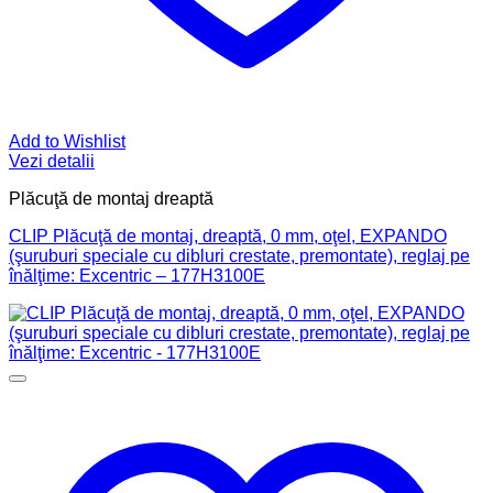
Add to Wishlist
Vezi detalii
Plăcuţă de montaj dreaptă
CLIP Plăcuţă de montaj, dreaptă, 0 mm, oţel, EXPANDO
(şuruburi speciale cu dibluri crestate, premontate), reglaj pe
înălţime: Excentric – 177H3100E