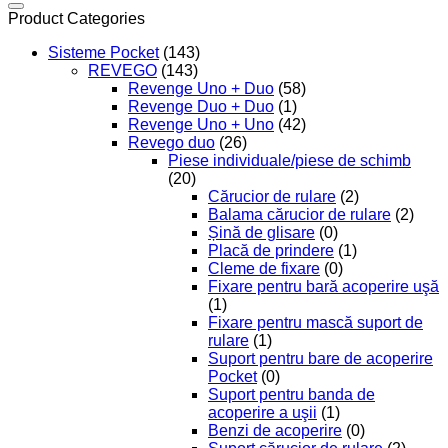
Product Categories
Sisteme Pocket
(143)
REVEGO
(143)
Revenge Uno + Duo
(58)
Revenge Duo + Duo
(1)
Revenge Uno + Uno
(42)
Revego duo
(26)
Piese individuale/piese de schimb
(20)
Cărucior de rulare
(2)
Balama cărucior de rulare
(2)
Șină de glisare
(0)
Placă de prindere
(1)
Cleme de fixare
(0)
Fixare pentru bară acoperire uşă
(1)
Fixare pentru mască suport de
rulare
(1)
Suport pentru bare de acoperire
Pocket
(0)
Suport pentru banda de
acoperire a uşii
(1)
Benzi de acoperire
(0)