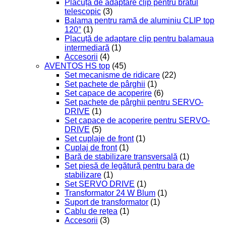
Plăcuță de adaptare clip pentru bratul
telescopic
(3)
Balama pentru ramă de aluminiu CLIP top
120°
(1)
Placuță de adaptare clip pentru balamaua
intermediară
(1)
Accesorii
(4)
AVENTOS HS top
(45)
Set mecanisme de ridicare
(22)
Set pachete de pârghii
(1)
Set capace de acoperire
(6)
Set pachete de pârghii pentru SERVO-
DRIVE
(1)
Set capace de acoperire pentru SERVO-
DRIVE
(5)
Set cuplaje de front
(1)
Cuplaj de front
(1)
Bară de stabilizare transversală
(1)
Set piesă de legătură pentru bara de
stabilizare
(1)
Set SERVO DRIVE
(1)
Transformator 24 W Blum
(1)
Suport de transformator
(1)
Cablu de rețea
(1)
Accesorii
(3)