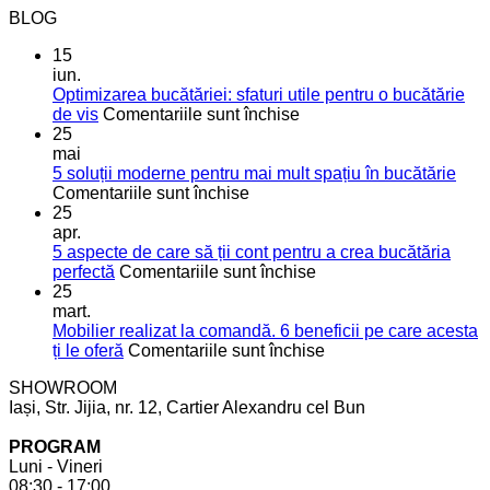
BLOG
15
iun.
Optimizarea bucătăriei: sfaturi utile pentru o bucătărie
pentru
de vis
Comentariile sunt închise
Optimizarea
25
bucătăriei:
mai
sfaturi
5 soluții moderne pentru mai mult spațiu în bucătărie
pentru
utile
Comentariile sunt închise
5
pentru
25
soluții
o
apr.
moderne
bucătărie
5 aspecte de care să ții cont pentru a crea bucătăria
pentru
de
pentru
perfectă
Comentariile sunt închise
mai
vis
5
25
mult
aspecte
mart.
spațiu
de
Mobilier realizat la comandă. 6 beneficii pe care acesta
în
care
pentru
ți le oferă
Comentariile sunt închise
bucătărie
să
Mobilier
SHOWROOM
ții
realizat
Iași, Str. Jijia, nr. 12, Cartier Alexandru cel Bun
cont
la
pentru
comandă.
PROGRAM
a
6
Luni - Vineri
crea
beneficii
08:30 - 17:00
bucătăria
pe