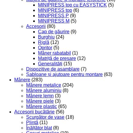
MINIPRESS top cu EASYSTICK
(5)
MINIPRESS top
(6)
MINIPRESS P
(9)
MINIPRESS M
(5)
Accesorii
(80)
Cap de găurire
(9)
Burghiu
(24)
Riglă
(12)
Opritor
(5)
Mâner rabatabil
(1)
Matriță de presare
(12)
Generalități
(15)
Dispozitive de asamblare
(7)
Șabloane și ajutoare pentru montare
(63)
Mânere
(283)
Mânere metalice
(204)
Mânere aluminiu
(8)
Mânere lemn
(3)
Mânere piele
(3)
Mânere plastic
(65)
Accesorii bucătărie
(56)
Scurgător de vase
(18)
Plintă
(11)
Înălțător blat
(8)