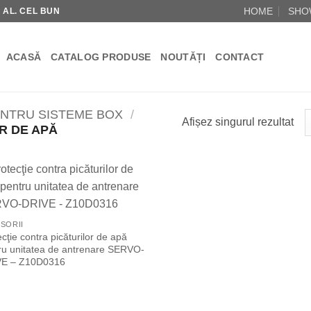
HOME
SHO
R AL. CEL BUN
ACASĂ
CATALOG PRODUSE
NOUTĂȚI
CONTACT
ENTRU SISTEME BOX
/
Afișez singurul rezultat
R DE APĂ
Add to
Wishlist
SORII
cţie contra picăturilor de apă
ru unitatea de antrenare SERVO-
VE – Z10D0316