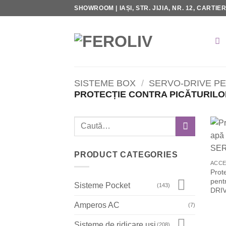
Skip
SHOWROOM | IAȘI, STR. JIJIA, NR. 12, CARTIE
to
content
SISTEME BOX
/
SERVO-DRIVE P
PROTECȚIE CONTRA PICĂTURILO
Caută
după:
PRODUCT CATEGORIES
ACCE
Prote
pent
Sisteme Pocket
(143)
DRI
Amperos AC
(7)
Sisteme de ridicare uşi
(208)