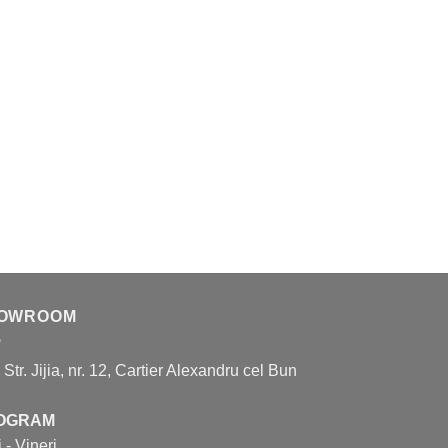
OWROOM
, Str. Jijia, nr. 12, Cartier Alexandru cel Bun
OGRAM
 - Vineri