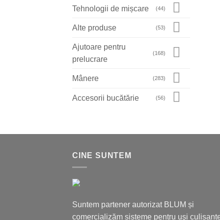
Tehnologii de mișcare
(44)
Alte produse
(53)
Ajutoare pentru
(168)
prelucrare
Mânere
(283)
Accesorii bucătărie
(56)
CINE SUNTEM
Suntem partener autorizat BLUM și
comercializăm sisteme pentru uşi culisante