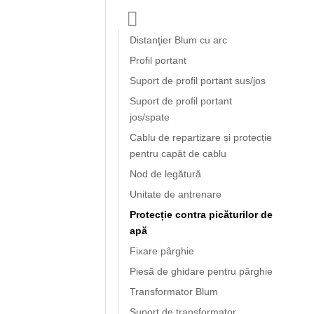
Distanţier Blum cu arc
Profil portant
Suport de profil portant sus/jos
Suport de profil portant
jos/spate
Cablu de repartizare și protecție
pentru capăt de cablu
Nod de legătură
Unitate de antrenare
Protecție contra picăturilor de
apă
Fixare pârghie
Piesă de ghidare pentru pârghie
Transformator Blum
Suport de transformator