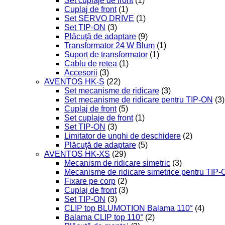
Set cuplaje de front
(1)
Cuplaj de front
(1)
Set SERVO DRIVE
(1)
Set TIP-ON
(3)
Plăcuţă de adaptare
(9)
Transformator 24 W Blum
(1)
Suport de transformator
(1)
Cablu de rețea
(1)
Accesorii
(3)
AVENTOS HK-S
(22)
Set mecanisme de ridicare
(3)
Set mecanisme de ridicare pentru TIP-ON
(3)
Cuplaj de front
(5)
Set cuplaje de front
(1)
Set TIP-ON
(3)
Limitator de unghi de deschidere
(2)
Plăcuţă de adaptare
(5)
AVENTOS HK-XS
(29)
Mecanism de ridicare simetric
(3)
Mecanisme de ridicare simetrice pentru TIP
Fixare pe corp
(2)
Cuplaj de front
(3)
Set TIP-ON
(3)
CLIP top BLUMOTION Balama 110°
(4)
Balama CLIP top 110°
(2)