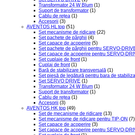
Transformator 24 W Blum
(1)
Suport de transformator
(1)
Cablu de rețea
(1)
Accesorii
(3)
AVENTOS HL top
(51)
Set mecanisme de ridicare
(22)
Set pachete de pârghii
(4)
Set capace de acoperire
(5)
Set pachete de pârghii pentru SERVO-DRIV
Set capace de acoperire pentru SERVO-DR
Set cuplaje de front
(1)
Cuplaj de front
(1)
Bară de stabilizare transversală
(1)
Set piesă de legătură pentru bara de stabiliz
Set SERVO DRIVE
(1)
Transformator 24 W Blum
(1)
Suport de transformator
(1)
Cablu de rețea
(1)
Accesorii
(3)
AVENTOS HK top
(49)
Set de mecanisme de ridicare
(13)
Set mecanisme de ridicare pentru TIP-ON
(7)
Set capace de acoperire
(3)
Set capace de acoperire pentru SERVO-DR