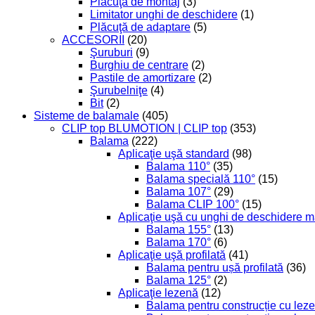
Plăcuţă de montaj
(3)
Limitator unghi de deschidere
(1)
Plăcuţă de adaptare
(5)
ACCESORII
(20)
Şuruburi
(9)
Burghiu de centrare
(2)
Pastile de amortizare
(2)
Şurubelniţe
(4)
Bit
(2)
Sisteme de balamale
(405)
CLIP top BLUMOTION | CLIP top
(353)
Balama
(222)
Aplicaţie uşă standard
(98)
Balama 110°
(35)
Balama specială 110°
(15)
Balama 107°
(29)
Balama CLIP 100°
(15)
Aplicaţie uşă cu unghi de deschidere m
Balama 155°
(13)
Balama 170°
(6)
Aplicaţie uşă profilată
(41)
Balama pentru ușă profilată
(36)
Balama 125°
(2)
Aplicaţie lezenă
(12)
Balama pentru construcție cu leze