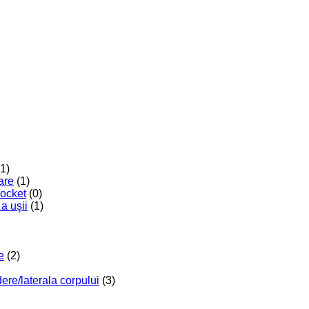
(1)
are
(1)
Pocket
(0)
a uşii
(1)
e
(2)
re/laterala corpului
(3)