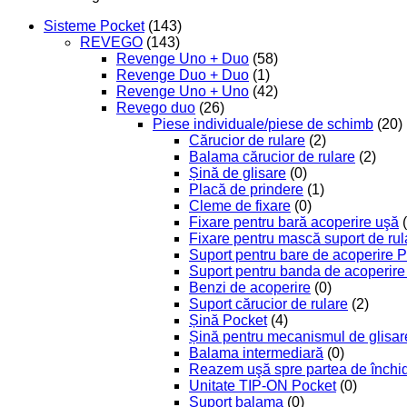
Sisteme Pocket
(143)
REVEGO
(143)
Revenge Uno + Duo
(58)
Revenge Duo + Duo
(1)
Revenge Uno + Uno
(42)
Revego duo
(26)
Piese individuale/piese de schimb
(20)
Cărucior de rulare
(2)
Balama cărucior de rulare
(2)
Șină de glisare
(0)
Placă de prindere
(1)
Cleme de fixare
(0)
Fixare pentru bară acoperire uşă
Fixare pentru mască suport de rul
Suport pentru bare de acoperire 
Suport pentru banda de acoperire 
Benzi de acoperire
(0)
Suport cărucior de rulare
(2)
Șină Pocket
(4)
Șină pentru mecanismul de glisar
Balama intermediară
(0)
Reazem uşă spre partea de închide
Unitate TIP-ON Pocket
(0)
Suport balama
(0)