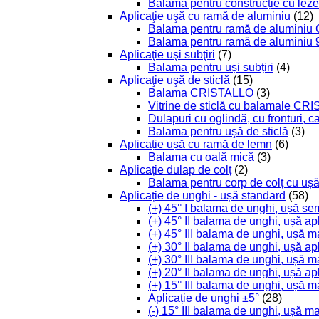
Balama pentru construcție cu leze
Aplicaţie uşă cu ramă de aluminiu
(12)
Balama pentru ramă de aluminiu
Balama pentru ramă de aluminiu 
Aplicaţie uşi subţiri
(7)
Balama pentru uși subțiri
(4)
Aplicaţie uşă de sticlă
(15)
Balama CRISTALLO
(3)
Vitrine de sticlă cu balamale C
Dulapuri cu oglindă, cu fronturi, 
Balama pentru uşă de sticlă
(3)
Aplicație ușă cu ramă de lemn
(6)
Balama cu oală mică
(3)
Aplicație dulap de colț
(2)
Balama pentru corp de colț cu ușă
Aplicație de unghi - ușă standard
(58)
(+) 45° I balama de unghi, ușă se
(+) 45° II balama de unghi, ușă ap
(+) 45° III balama de unghi, ușă m
(+) 30° II balama de unghi, ușă ap
(+) 30° III balama de unghi, ușă m
(+) 20° II balama de unghi, ușă ap
(+) 15° III balama de unghi, ușă m
Aplicație de unghi ±5°
(28)
(-) 15° III balama de unghi, ușă m