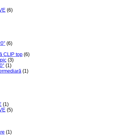
IVE
(6)
20°
(6)
ă CLIP top
(6)
opic
(3)
0°
(1)
termediară
(1)
E
(1)
IVE
(5)
are
(1)