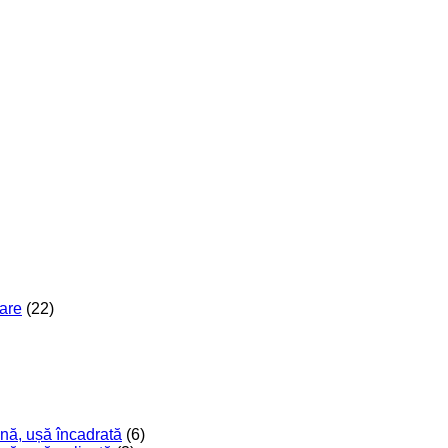
are
(22)
nă, ușă încadrată
(6)