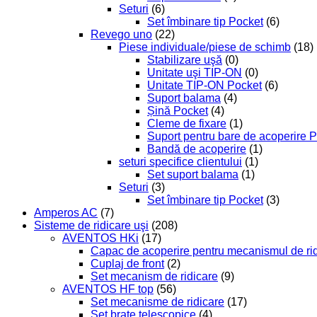
Seturi
(6)
Set îmbinare tip Pocket
(6)
Revego uno
(22)
Piese individuale/piese de schimb
(18)
Stabilizare uşă
(0)
Unitate uşi TIP-ON
(0)
Unitate TIP-ON Pocket
(6)
Suport balama
(4)
Șină Pocket
(4)
Cleme de fixare
(1)
Suport pentru bare de acoperire 
Bandă de acoperire
(1)
seturi specifice clientului
(1)
Set suport balama
(1)
Seturi
(3)
Set îmbinare tip Pocket
(3)
Amperos AC
(7)
Sisteme de ridicare uşi
(208)
AVENTOS HKi
(17)
Capac de acoperire pentru mecanismul de ri
Cuplaj de front
(2)
Set mecanism de ridicare
(9)
AVENTOS HF top
(56)
Set mecanisme de ridicare
(17)
Set braţe telescopice
(4)