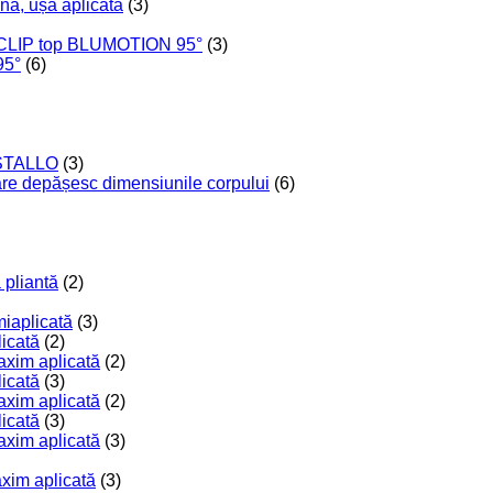
nă, ușă aplicată
(3)
 CLIP top BLUMOTION 95°
(3)
95°
(6)
RISTALLO
(3)
care depășesc dimensiunile corpului
(6)
 pliantă
(2)
miaplicată
(3)
licată
(2)
axim aplicată
(2)
licată
(3)
axim aplicată
(2)
licată
(3)
axim aplicată
(3)
axim aplicată
(3)